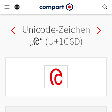
Unicode-Zeichen
Previous char
Ne
„
ᱭ
“ (U+1C6D)
ᱭ