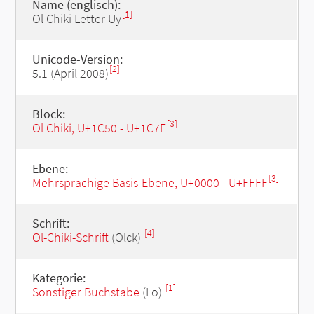
Name (englisch):
[1]
Ol Chiki Letter Uy
Unicode-Version:
[2]
5.1 (April 2008)
Block:
[3]
Ol Chiki, U+1C50 - U+1C7F
Ebene:
[3]
Mehrsprachige Basis-Ebene, U+0000 - U+FFFF
Schrift:
[4]
Ol-Chiki-Schrift
(Olck)
Kategorie:
[1]
Sonstiger Buchstabe
(Lo)