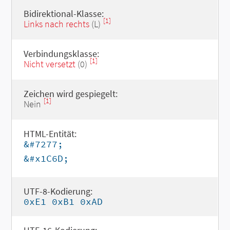
Bidirektional-Klasse:
[1]
Links nach rechts
(L)
Verbindungsklasse:
[1]
Nicht versetzt
(0)
Zeichen wird gespiegelt:
[1]
Nein
HTML-Entität:
&#7277;
&#x1C6D;
UTF-8-Kodierung:
0xE1 0xB1 0xAD