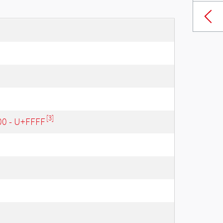
[3]
00 - U+FFFF