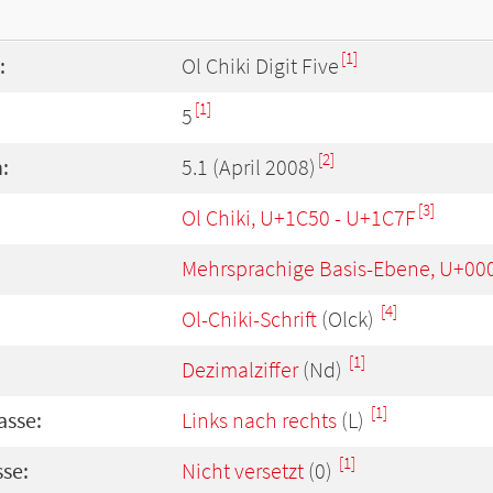
[1]
:
Ol Chiki Digit Five
[1]
5
[2]
:
5.1 (April 2008)
[3]
Ol Chiki, U+1C50 - U+1C7F
Mehrsprachige Basis-Ebene, U+00
[4]
Ol-Chiki-Schrift
(Olck)
[1]
Dezimalziffer
(Nd)
[1]
asse:
Links nach rechts
(L)
[1]
se:
Nicht versetzt
(0)