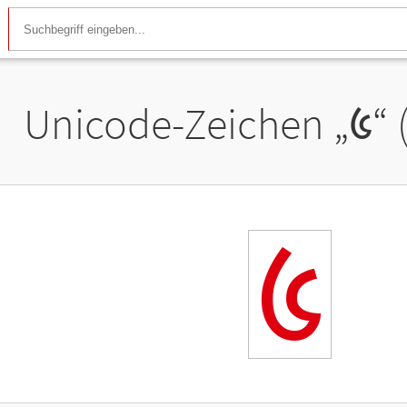
Unicode-Zeichen „
᱕
“
᱕