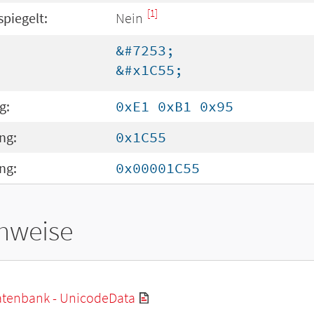
[1]
spiegelt:
Nein
&#7253;
&#x1C55;
g:
0xE1 0xB1 0x95
ng:
0x1C55
ng:
0x00001C55
hweise
tenbank - UnicodeData