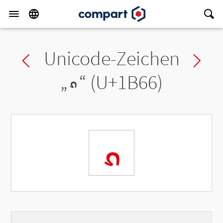
Unicode-Zeichen
Previous char
Ne
„
᭦
“ (U+1B66)
᭦