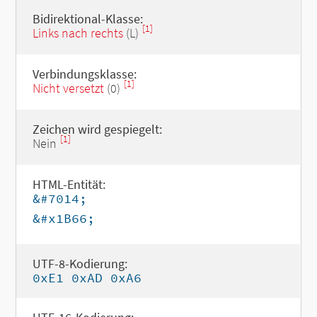
Bidirektional-Klasse:
[1]
Links nach rechts
(L)
Verbindungsklasse:
[1]
Nicht versetzt
(0)
Zeichen wird gespiegelt:
[1]
Nein
HTML-Entität:
&#7014;
&#x1B66;
UTF-8-Kodierung:
0xE1 0xAD 0xA6