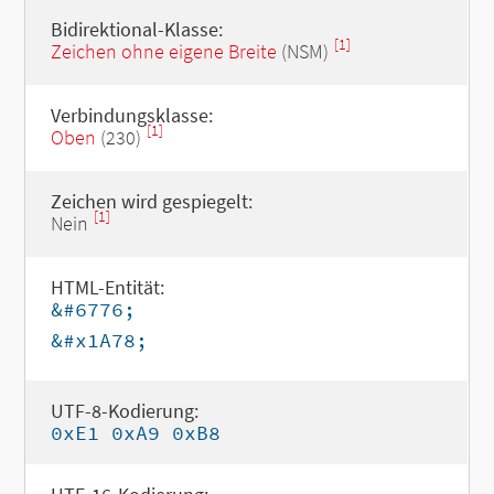
Bidirektional-Klasse:
[1]
Zeichen ohne eigene Breite
(NSM)
Verbindungsklasse:
[1]
Oben
(230)
Zeichen wird gespiegelt:
[1]
Nein
HTML-Entität:
&#6776;
&#x1A78;
UTF-8-Kodierung:
0xE1 0xA9 0xB8