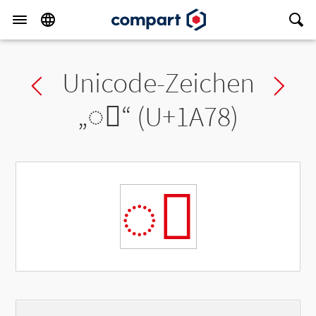
Unicode-Zeichen
Previous char
Ne
„
◌᩸
“ (U+1A78)
◌᩸