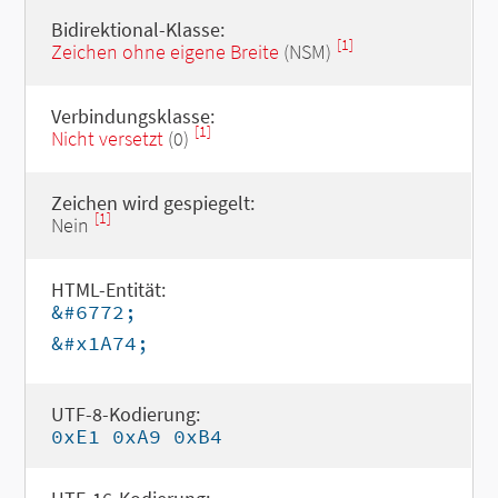
Bidirektional-Klasse:
[1]
Zeichen ohne eigene Breite
(NSM)
Verbindungsklasse:
[1]
Nicht versetzt
(0)
Zeichen wird gespiegelt:
[1]
Nein
HTML-Entität:
&#6772;
&#x1A74;
UTF-8-Kodierung:
0xE1 0xA9 0xB4