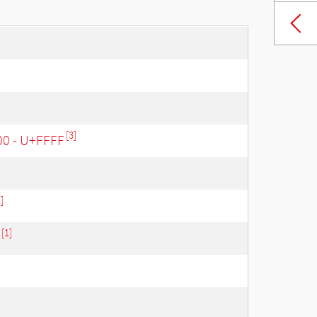
[3]
00 - U+FFFF
]
[1]