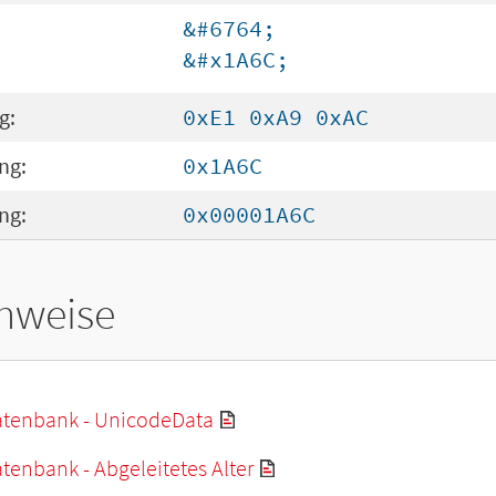
&#6764;
&#x1A6C;
g:
0xE1 0xA9 0xAC
ng:
0x1A6C
ng:
0x00001A6C
hweise
tenbank - UnicodeData
enbank - Abgeleitetes Alter