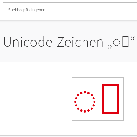
Unicode-Zeichen „
◌ᩬ
“
◌ᩬ