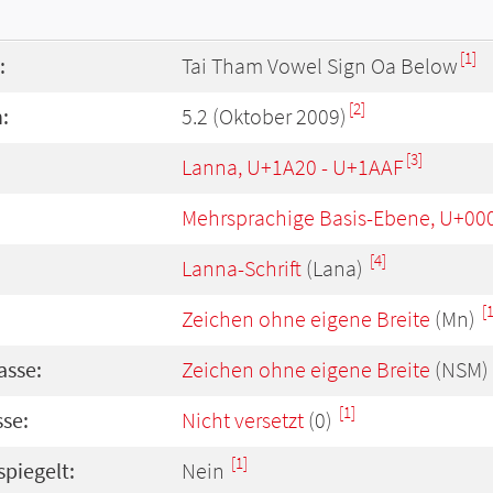
[1]
:
Tai Tham Vowel Sign Oa Below
[2]
:
5.2 (Oktober 2009)
[3]
Lanna, U+1A20 - U+1AAF
Mehrsprachige Basis-Ebene, U+00
[4]
Lanna-Schrift
(Lana)
[1
Zeichen ohne eigene Breite
(Mn)
asse:
Zeichen ohne eigene Breite
(NSM)
[1]
se:
Nicht versetzt
(0)
[1]
spiegelt:
Nein