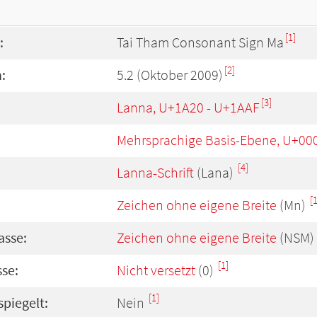
[1]
:
Tai Tham Consonant Sign Ma
[2]
:
5.2 (Oktober 2009)
[3]
Lanna, U+1A20 - U+1AAF
Mehrsprachige Basis-Ebene, U+00
[4]
Lanna-Schrift
(Lana)
[1
Zeichen ohne eigene Breite
(Mn)
asse:
Zeichen ohne eigene Breite
(NSM)
[1]
se:
Nicht versetzt
(0)
[1]
spiegelt:
Nein