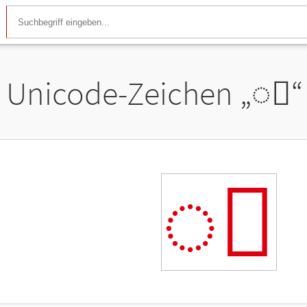
Unicode-Zeichen „
◌ᩜ
“
◌ᩜ