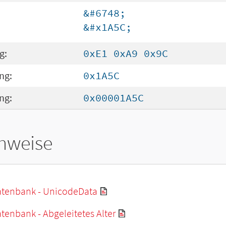
&#6748;
&#x1A5C;
g:
0xE1 0xA9 0x9C
ng:
0x1A5C
ng:
0x00001A5C
hweise
tenbank - UnicodeData
enbank - Abgeleitetes Alter