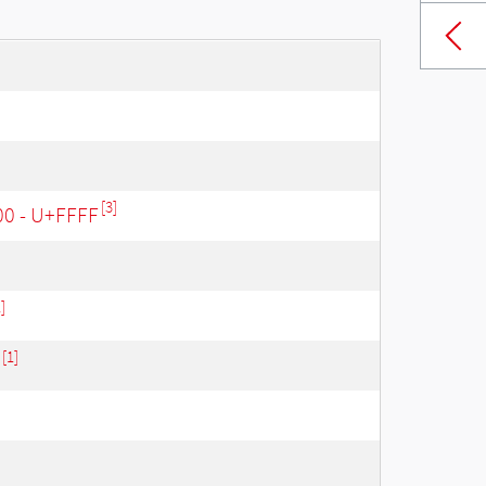
[3]
00 - U+FFFF
]
[1]