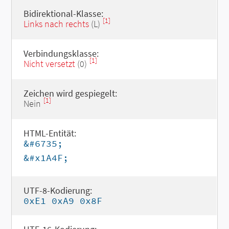
Bidirektional-Klasse:
[1]
Links nach rechts
(L)
Verbindungsklasse:
[1]
Nicht versetzt
(0)
Zeichen wird gespiegelt:
[1]
Nein
HTML-Entität:
&#6735;
&#x1A4F;
UTF-8-Kodierung:
0xE1 0xA9 0x8F