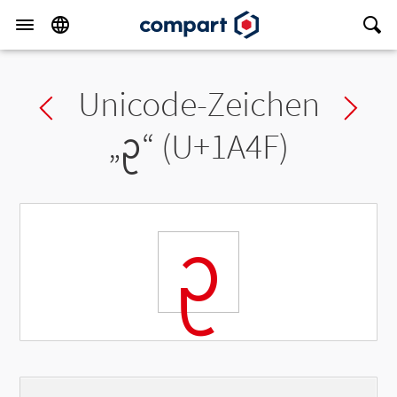
Unicode-Zeichen
Previous char
Ne
„
ᩏ
“ (U+1A4F)
ᩏ