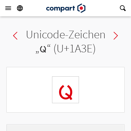
Unicode-Zeichen
Previous char
Ne
„
ᨾ
“ (U+1A3E)
ᨾ