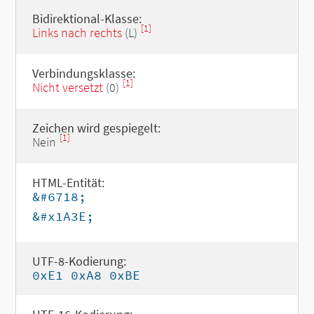
Bidirektional-Klasse:
[1]
Links nach rechts
(L)
Verbindungsklasse:
[1]
Nicht versetzt
(0)
Zeichen wird gespiegelt:
[1]
Nein
HTML-Entität:
&#6718;
&#x1A3E;
UTF-8-Kodierung:
0xE1 0xA8 0xBE