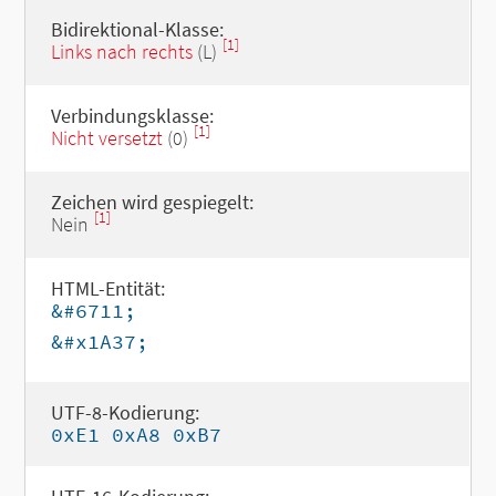
Bidirektional-Klasse:
[1]
Links nach rechts
(L)
Verbindungsklasse:
[1]
Nicht versetzt
(0)
Zeichen wird gespiegelt:
[1]
Nein
HTML-Entität:
&#6711;
&#x1A37;
UTF-8-Kodierung:
0xE1 0xA8 0xB7