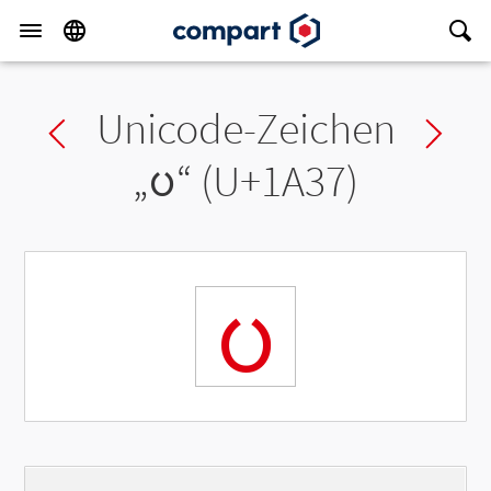
Unicode-Zeichen
Previous char
Ne
„
ᨷ
“ (U+1A37)
ᨷ