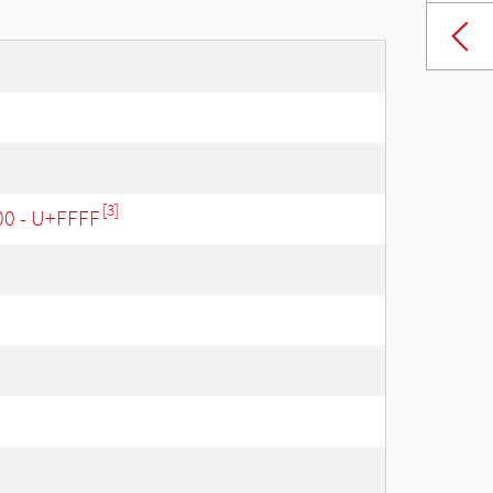
[3]
00 - U+FFFF