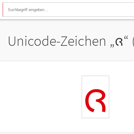
Unicode-Zeichen „
ᨩ
“
ᨩ