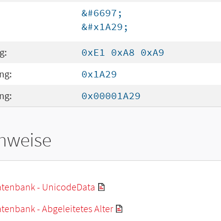
&#6697;
&#x1A29;
g:
0xE1 0xA8 0xA9
ng:
0x1A29
ng:
0x00001A29
hweise
tenbank - UnicodeData
enbank - Abgeleitetes Alter