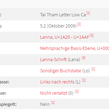
[1]
:
Tai Tham Letter Low Ca
[2]
:
5.2 (Oktober 2009)
[3]
Lanna, U+1A20 - U+1AAF
Mehrsprachige Basis-Ebene, U+00
[4]
Lanna-Schrift
(Lana)
[1]
Sonstiger Buchstabe
(Lo)
[1]
asse:
Links nach rechts
(L)
[1]
se:
Nicht versetzt
(0)
[1]
spiegelt:
Nein