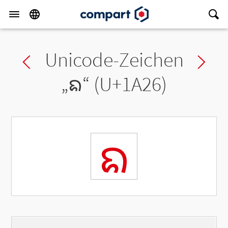
Unicode-Zeichen
Previous char
Ne
„
ᨦ
“ (U+1A26)
ᨦ