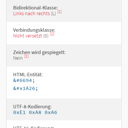
Bidirektional-Klasse:
[1]
Links nach rechts
(L)
Verbindungsklasse:
[1]
Nicht versetzt
(0)
Zeichen wird gespiegelt:
[1]
Nein
HTML-Entität:
&#6694;
&#x1A26;
UTF-8-Kodierung:
0xE1 0xA8 0xA6