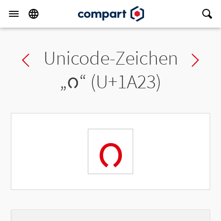
Unicode-Zeichen
Previous char
Ne
„
ᨣ
“ (U+1A23)
ᨣ