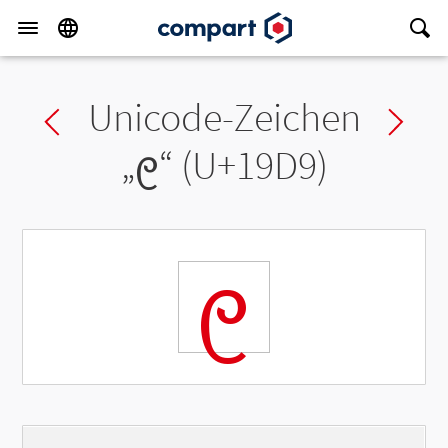
Unicode-Zeichen
Previous char
Ne
„
᧙
“ (U+19D9)
᧙