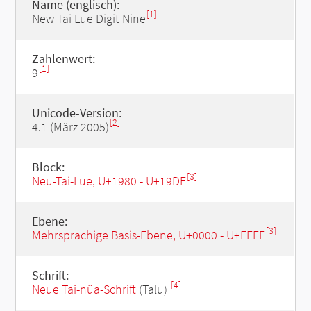
Name (englisch):
[1]
New Tai Lue Digit Nine
Zahlenwert:
[1]
9
Unicode-Version:
[2]
4.1 (März 2005)
Block:
[3]
Neu-Tai-Lue, U+1980 - U+19DF
Ebene:
[3]
Mehrsprachige Basis-Ebene, U+0000 - U+FFFF
Schrift:
[4]
Neue Tai-nüa-Schrift
(Talu)