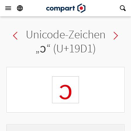
Unicode-Zeichen
Previous char
Ne
„
᧑
“ (U+19D1)
᧑