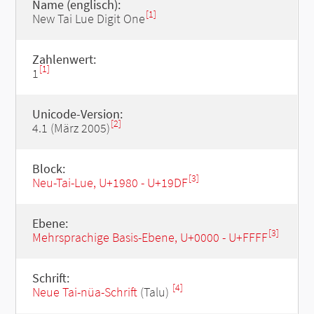
Name (englisch):
[1]
New Tai Lue Digit One
Zahlenwert:
[1]
1
Unicode-Version:
[2]
4.1 (März 2005)
Block:
[3]
Neu-Tai-Lue, U+1980 - U+19DF
Ebene:
[3]
Mehrsprachige Basis-Ebene, U+0000 - U+FFFF
Schrift:
[4]
Neue Tai-nüa-Schrift
(Talu)