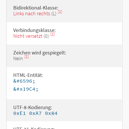
Bidirektional-Klasse:
[1]
Links nach rechts
(L)
Verbindungsklasse:
[1]
Nicht versetzt
(0)
Zeichen wird gespiegelt:
[1]
Nein
HTML-Entität:
&#6596;
&#x19C4;
UTF-8-Kodierung:
0xE1 0xA7 0x84