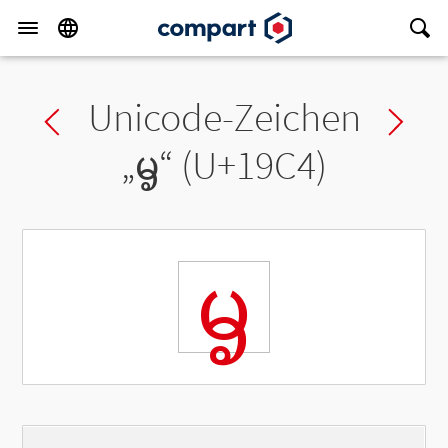
Unicode-Zeichen
Previous char
Ne
„
ᧄ
“ (U+19C4)
ᧄ