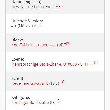
Name (englisch):
[1]
New Tai Lue Letter Final M
Unicode-Version:
[2]
4.1 (März 2005)
Block:
[3]
Neu-Tai-Lue, U+1980 - U+19DF
Ebene:
[3]
Mehrsprachige Basis-Ebene, U+0000 - U+FFFF
Schrift:
[4]
Neue Tai-nüa-Schrift
(Talu)
Kategorie:
[1]
Sonstiger Buchstabe
(Lo)