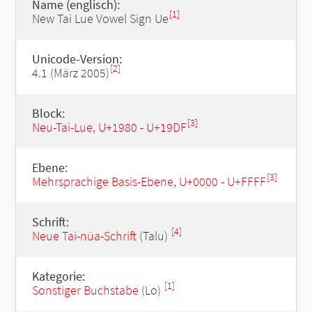
Name (englisch):
[1]
New Tai Lue Vowel Sign Ue
Unicode-Version:
[2]
4.1 (März 2005)
Block:
[3]
Neu-Tai-Lue, U+1980 - U+19DF
Ebene:
[3]
Mehrsprachige Basis-Ebene, U+0000 - U+FFFF
Schrift:
[4]
Neue Tai-nüa-Schrift
(Talu)
Kategorie:
[1]
Sonstiger Buchstabe
(Lo)