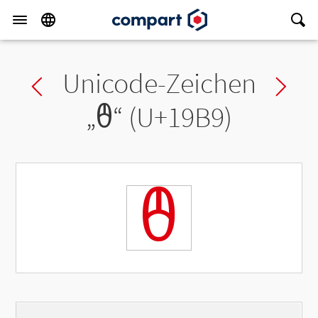
Unicode-Zeichen
Previous char
Ne
„
ᦹ
“ (U+19B9)
ᦹ