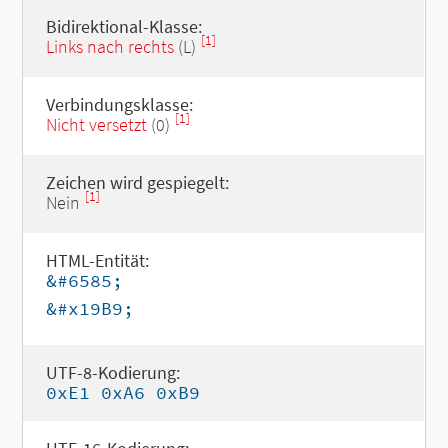
Bidirektional-Klasse:
[1]
Links nach rechts
(L)
Verbindungsklasse:
[1]
Nicht versetzt
(0)
Zeichen wird gespiegelt:
[1]
Nein
HTML-Entität:
&#6585;
&#x19B9;
UTF-8-Kodierung:
0xE1 0xA6 0xB9