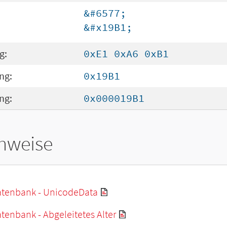
&#6577;
&#x19B1;
g:
0xE1 0xA6 0xB1
ng:
0x19B1
ng:
0x000019B1
hweise
tenbank - UnicodeData
enbank - Abgeleitetes Alter