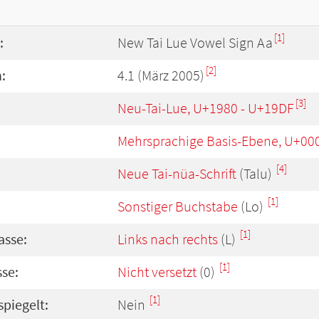
[1]
:
New Tai Lue Vowel Sign Aa
[2]
:
4.1 (März 2005)
[3]
Neu-Tai-Lue, U+1980 - U+19DF
Mehrsprachige Basis-Ebene, U+00
[4]
Neue Tai-nüa-Schrift
(Talu)
[1]
Sonstiger Buchstabe
(Lo)
[1]
asse:
Links nach rechts
(L)
[1]
se:
Nicht versetzt
(0)
[1]
spiegelt:
Nein