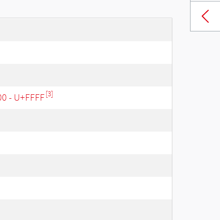
[3]
00 - U+FFFF