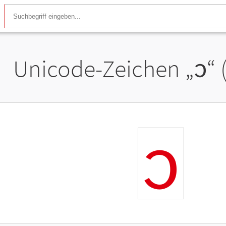
Unicode-Zeichen „
ᦱ
“
ᦱ