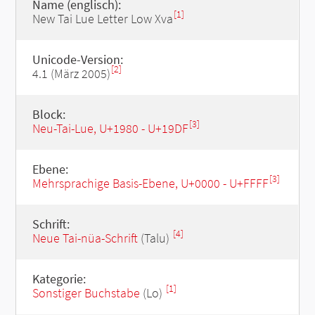
Name (englisch):
[1]
New Tai Lue Letter Low Xva
Unicode-Version:
[2]
4.1 (März 2005)
Block:
[3]
Neu-Tai-Lue, U+1980 - U+19DF
Ebene:
[3]
Mehrsprachige Basis-Ebene, U+0000 - U+FFFF
Schrift:
[4]
Neue Tai-nüa-Schrift
(Talu)
Kategorie:
[1]
Sonstiger Buchstabe
(Lo)