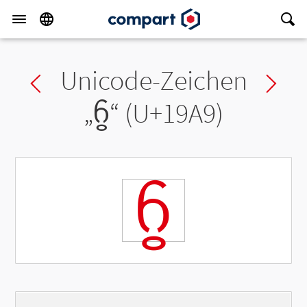
Unicode-Zeichen
Previous char
Ne
„
ᦩ
“ (U+19A9)
ᦩ