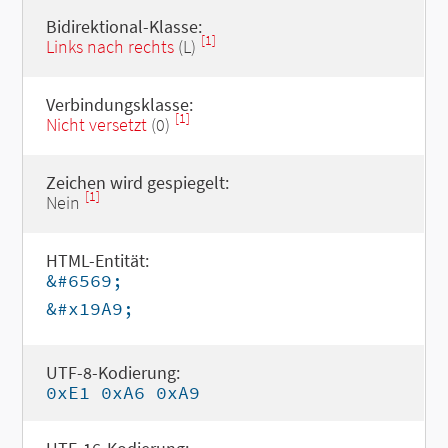
Bidirektional-Klasse:
[1]
Links nach rechts
(L)
Verbindungsklasse:
[1]
Nicht versetzt
(0)
Zeichen wird gespiegelt:
[1]
Nein
HTML-Entität:
&#6569;
&#x19A9;
UTF-8-Kodierung:
0xE1 0xA6 0xA9