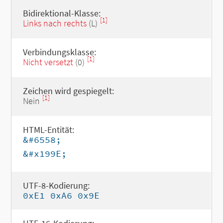
Bidirektional-Klasse:
[1]
Links nach rechts
(L)
Verbindungsklasse:
[1]
Nicht versetzt
(0)
Zeichen wird gespiegelt:
[1]
Nein
HTML-Entität:
&#6558;
&#x199E;
UTF-8-Kodierung:
0xE1 0xA6 0x9E