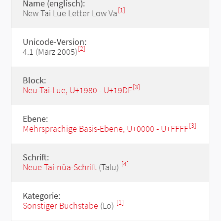
Name (englisch):
[1]
New Tai Lue Letter Low Va
Unicode-Version:
[2]
4.1 (März 2005)
Block:
[3]
Neu-Tai-Lue, U+1980 - U+19DF
Ebene:
[3]
Mehrsprachige Basis-Ebene, U+0000 - U+FFFF
Schrift:
[4]
Neue Tai-nüa-Schrift
(Talu)
Kategorie:
[1]
Sonstiger Buchstabe
(Lo)