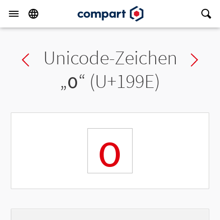
Unicode-Zeichen
Previous char
Ne
„
ᦞ
“ (U+199E)
ᦞ