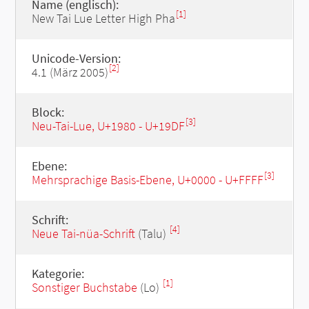
Name (englisch):
[1]
New Tai Lue Letter High Pha
Unicode-Version:
[2]
4.1 (März 2005)
Block:
[3]
Neu-Tai-Lue, U+1980 - U+19DF
Ebene:
[3]
Mehrsprachige Basis-Ebene, U+0000 - U+FFFF
Schrift:
[4]
Neue Tai-nüa-Schrift
(Talu)
Kategorie:
[1]
Sonstiger Buchstabe
(Lo)