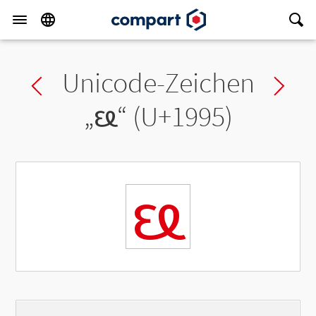
Unicode-Zeichen
Previous char
Ne
„
ᦕ
“ (U+1995)
ᦕ