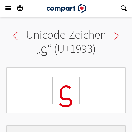
Unicode-Zeichen
Previous char
Ne
„
ᦓ
“ (U+1993)
ᦓ