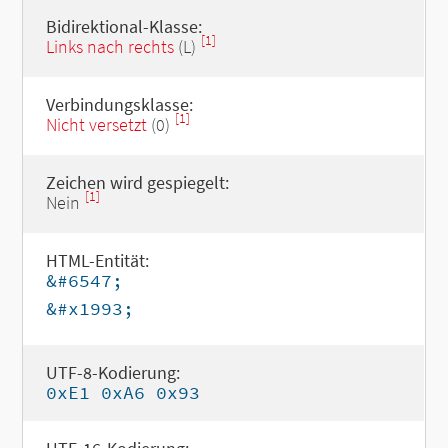
Bidirektional-Klasse:
[1]
Links nach rechts
(L)
Verbindungsklasse:
[1]
Nicht versetzt
(0)
Zeichen wird gespiegelt:
[1]
Nein
HTML-Entität:
&#6547;
&#x1993;
UTF-8-Kodierung:
0xE1 0xA6 0x93