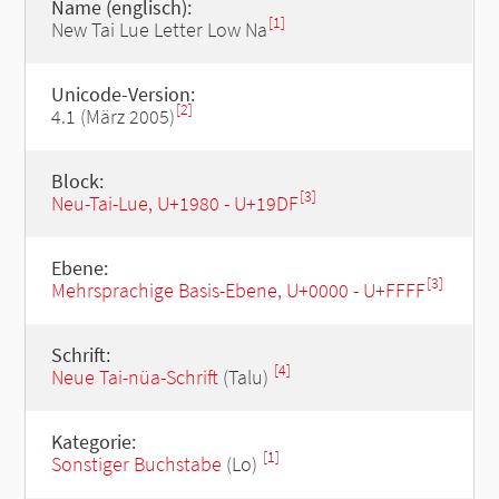
Name (englisch):
[1]
New Tai Lue Letter Low Na
Unicode-Version:
[2]
4.1 (März 2005)
Block:
[3]
Neu-Tai-Lue, U+1980 - U+19DF
Ebene:
[3]
Mehrsprachige Basis-Ebene, U+0000 - U+FFFF
Schrift:
[4]
Neue Tai-nüa-Schrift
(Talu)
Kategorie:
[1]
Sonstiger Buchstabe
(Lo)