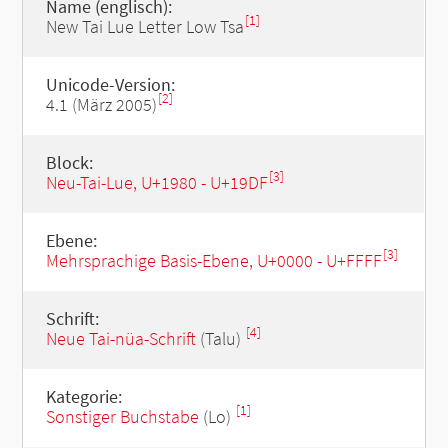
Name (englisch):
[1]
New Tai Lue Letter Low Tsa
Unicode-Version:
[2]
4.1 (März 2005)
Block:
[3]
Neu-Tai-Lue, U+1980 - U+19DF
Ebene:
[3]
Mehrsprachige Basis-Ebene, U+0000 - U+FFFF
Schrift:
[4]
Neue Tai-nüa-Schrift
(Talu)
Kategorie:
[1]
Sonstiger Buchstabe
(Lo)