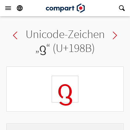
Unicode-Zeichen
Previous char
Ne
„
ᦋ
“ (U+198B)
ᦋ