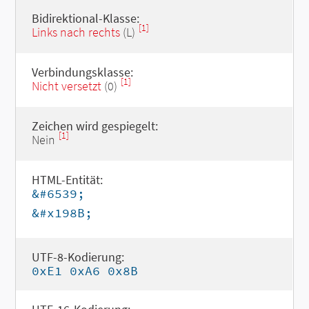
Bidirektional-Klasse:
[1]
Links nach rechts
(L)
Verbindungsklasse:
[1]
Nicht versetzt
(0)
Zeichen wird gespiegelt:
[1]
Nein
HTML-Entität:
&#6539;
&#x198B;
UTF-8-Kodierung:
0xE1 0xA6 0x8B