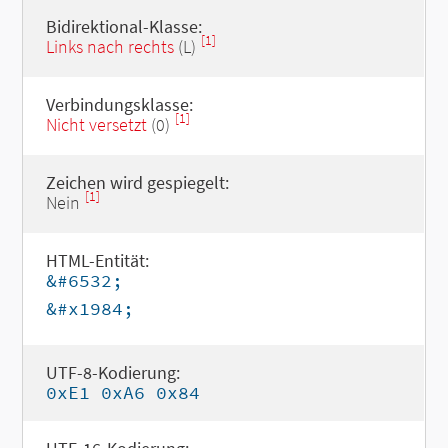
Bidirektional-Klasse:
[1]
Links nach rechts
(L)
Verbindungsklasse:
[1]
Nicht versetzt
(0)
Zeichen wird gespiegelt:
[1]
Nein
HTML-Entität:
&#6532;
&#x1984;
UTF-8-Kodierung:
0xE1 0xA6 0x84