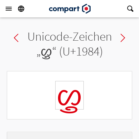
Unicode-Zeichen
Previous char
Ne
„
ᦄ
“ (U+1984)
ᦄ