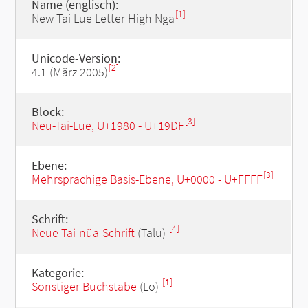
Name (englisch):
[1]
New Tai Lue Letter High Nga
Unicode-Version:
[2]
4.1 (März 2005)
Block:
[3]
Neu-Tai-Lue, U+1980 - U+19DF
Ebene:
[3]
Mehrsprachige Basis-Ebene, U+0000 - U+FFFF
Schrift:
[4]
Neue Tai-nüa-Schrift
(Talu)
Kategorie:
[1]
Sonstiger Buchstabe
(Lo)