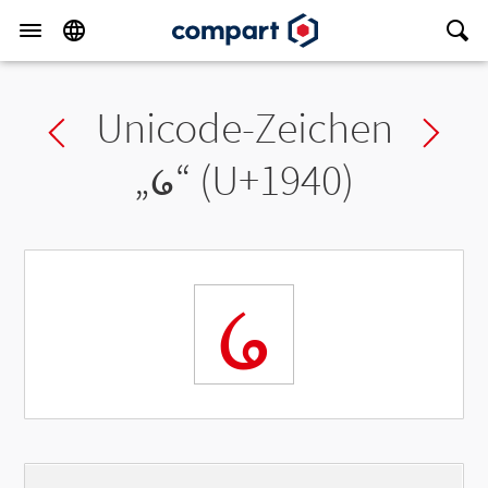
Unicode-Zeichen
Previous char
Ne
„
᥀
“ (U+1940)
᥀