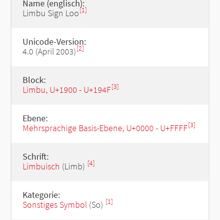
Name (englisch):
[1]
Limbu Sign Loo
Unicode-Version:
[2]
4.0 (April 2003)
Block:
[3]
Limbu, U+1900 - U+194F
Ebene:
[3]
Mehrsprachige Basis-Ebene, U+0000 - U+FFFF
Schrift:
[4]
Limbuisch
(Limb)
Kategorie:
[1]
Sonstiges Symbol
(So)