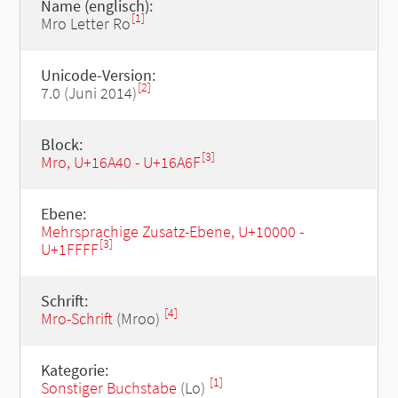
Name (englisch):
[1]
Mro Letter Ro
Unicode-Version:
[2]
7.0 (Juni 2014)
Block:
[3]
Mro, U+16A40 - U+16A6F
Ebene:
Mehrsprachige Zusatz-Ebene, U+10000 -
[3]
U+1FFFF
Schrift:
[4]
Mro-Schrift
(Mroo)
Kategorie:
[1]
Sonstiger Buchstabe
(Lo)