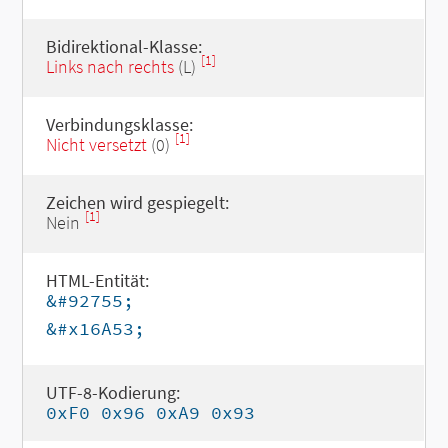
Bidirektional-Klasse:
[1]
Links nach rechts
(L)
Verbindungsklasse:
[1]
Nicht versetzt
(0)
Zeichen wird gespiegelt:
[1]
Nein
HTML-Entität:
&#92755;
&#x16A53;
UTF-8-Kodierung:
0xF0 0x96 0xA9 0x93