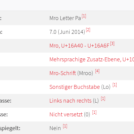
[1]
:
Mro Letter Pa
[2]
:
7.0 (Juni 2014)
[3]
Mro, U+16A40 - U+16A6F
Mehrsprachige Zusatz-Ebene, U+1
[4]
Mro-Schrift
(Mroo)
[1]
Sonstiger Buchstabe
(Lo)
[1]
asse:
Links nach rechts
(L)
[1]
se:
Nicht versetzt
(0)
[1]
spiegelt:
Nein