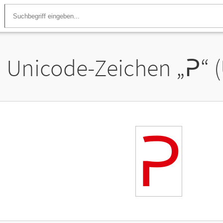
Unicode-Zeichen „
𖩐
“ 
𖩐