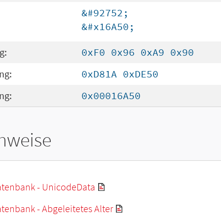
&#92752;
&#x16A50;
g:
0xF0 0x96 0xA9 0x90
ng:
0xD81A 0xDE50
ng:
0x00016A50
hweise
tenbank - UnicodeData
enbank - Abgeleitetes Alter