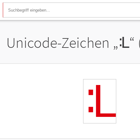
Unicode-Zeichen „
ᒺ
“
ᒺ