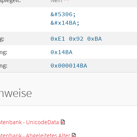
&#5306;
&#x14BA;
g:
0xE1 0x92 0xBA
ng:
0x14BA
ng:
0x000014BA
hweise
tenbank - UnicodeData
enbank - Abgeleitetes Alter