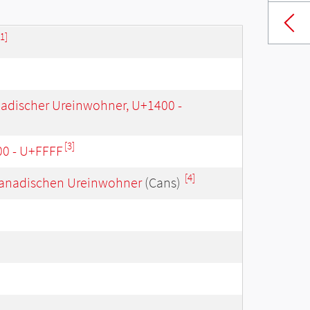
[1]
nadischer Ureinwohner, U+1400 -
[3]
00 - U+FFFF
[4]
r kanadischen Ureinwohner
(Cans)