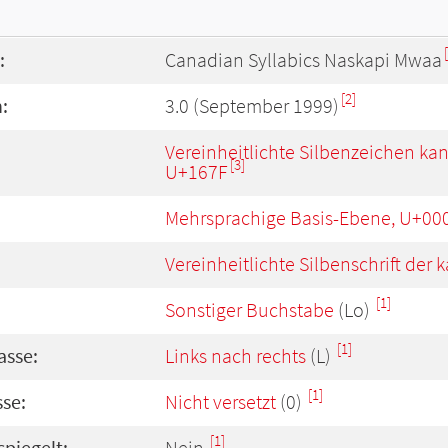
:
Canadian Syllabics Naskapi Mwaa
[2]
:
3.0 (September 1999)
Vereinheitlichte Silbenzeichen ka
[3]
U+167F
Mehrsprachige Basis-Ebene, U+00
Vereinheitlichte Silbenschrift de
[1]
Sonstiger Buchstabe
(Lo)
[1]
asse:
Links nach rechts
(L)
[1]
se:
Nicht versetzt
(0)
[1]
spiegelt:
Nein