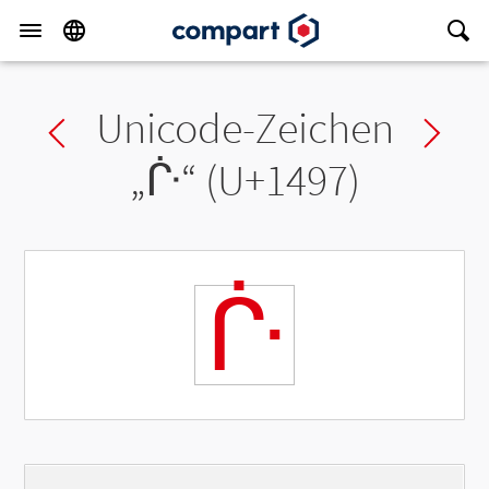
Unicode-Zeichen
Previous char
Ne
„
ᒗ
“ (U+1497)
ᒗ