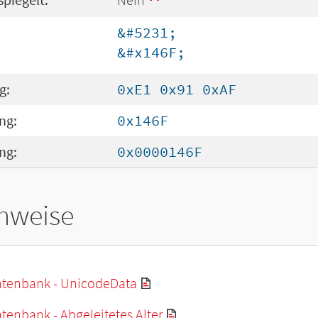
&#5231;
&#x146F;
g:
0xE1 0x91 0xAF
ng:
0x146F
ng:
0x0000146F
hweise
tenbank - UnicodeData
enbank - Abgeleitetes Alter