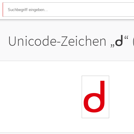
Unicode-Zeichen „
ᑯ
“
ᑯ