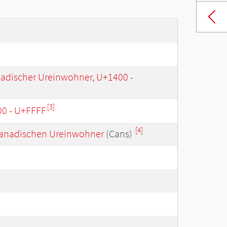
nadischer Ureinwohner, U+1400 -
[3]
00 - U+FFFF
[4]
r kanadischen Ureinwohner
(Cans)