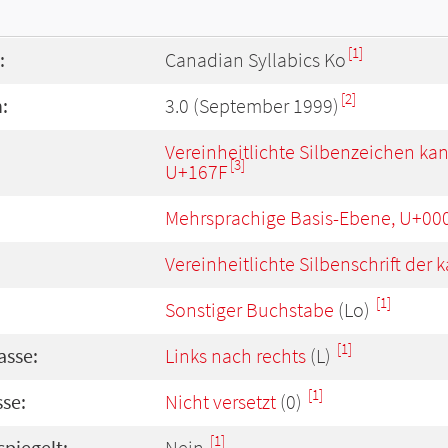
[1]
:
Canadian Syllabics Ko
[2]
:
3.0 (September 1999)
Vereinheitlichte Silbenzeichen ka
[3]
U+167F
Mehrsprachige Basis-Ebene, U+00
Vereinheitlichte Silbenschrift de
[1]
Sonstiger Buchstabe
(Lo)
[1]
asse:
Links nach rechts
(L)
[1]
se:
Nicht versetzt
(0)
[1]
spiegelt:
Nein