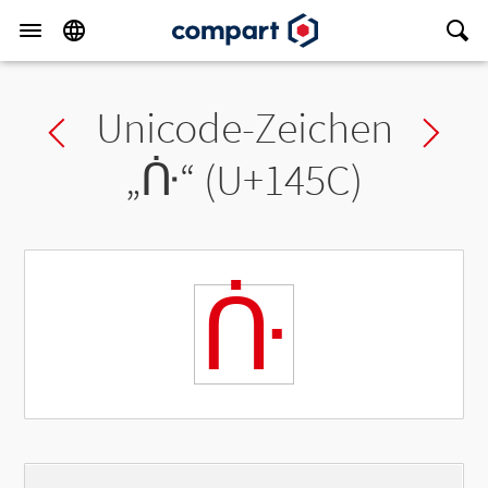
Unicode-Zeichen
Previous char
Ne
„
ᑜ
“ (U+145C)
ᑜ