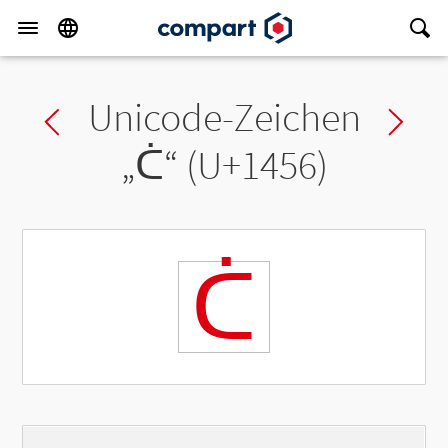
Unicode-Zeichen
Previous char
Ne
„
ᑖ
“ (U+1456)
ᑖ