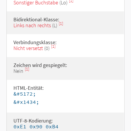
[1]
Sonstiger Buchstabe
(Lo)
Bidirektional-Klasse:
[1]
Links nach rechts
(L)
Verbindungsklasse:
[1]
Nicht versetzt
(0)
Zeichen wird gespiegelt:
[1]
Nein
HTML-Entität:
&#5172;
&#x1434;
UTF-8-Kodierung:
0xE1 0x90 0xB4