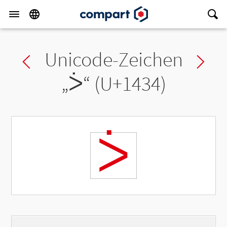
Unicode-Zeichen
Previous char
Ne
„
ᐴ
“ (U+1434)
ᐴ