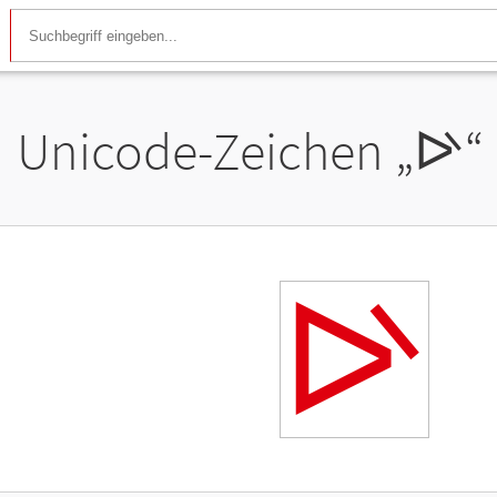
Unicode-Zeichen „
ᐭ
“
ᐭ