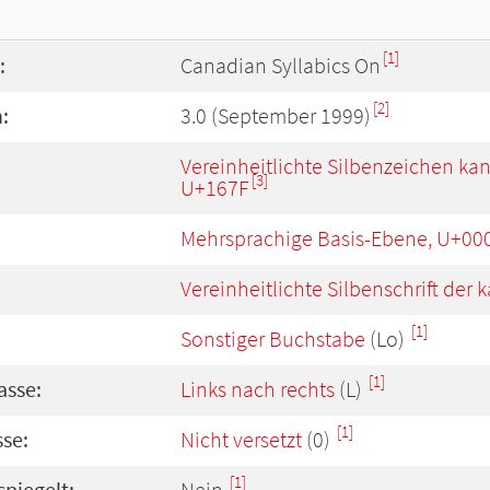
[1]
:
Canadian Syllabics On
[2]
:
3.0 (September 1999)
Vereinheitlichte Silbenzeichen ka
[3]
U+167F
Mehrsprachige Basis-Ebene, U+00
Vereinheitlichte Silbenschrift de
[1]
Sonstiger Buchstabe
(Lo)
[1]
asse:
Links nach rechts
(L)
[1]
se:
Nicht versetzt
(0)
[1]
spiegelt:
Nein