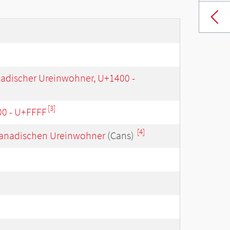
nadischer Ureinwohner, U+1400 -
[3]
00 - U+FFFF
[4]
r kanadischen Ureinwohner
(Cans)