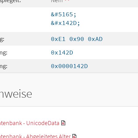
&#5165;
&#x142D;
g:
0xE1 0x90 0xAD
ng:
0x142D
ng:
0x0000142D
hweise
tenbank - UnicodeData
enbank - Abgeleitetes Alter