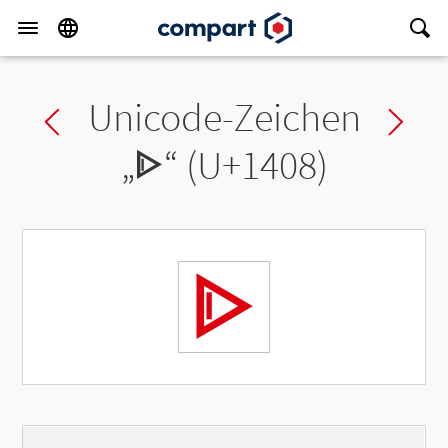
Unicode-Zeichen
Previous char
Ne
„
ᐈ
“ (U+1408)
ᐈ