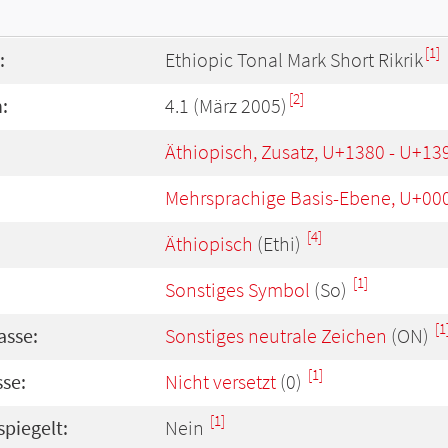
[1]
:
Ethiopic Tonal Mark Short Rikrik
[2]
:
4.1 (März 2005)
Äthiopisch, Zusatz, U+1380 - U+13
Mehrsprachige Basis-Ebene, U+00
[4]
Äthiopisch
(Ethi)
[1]
Sonstiges Symbol
(So)
[1
asse:
Sonstiges neutrale Zeichen
(ON)
[1]
se:
Nicht versetzt
(0)
[1]
spiegelt:
Nein