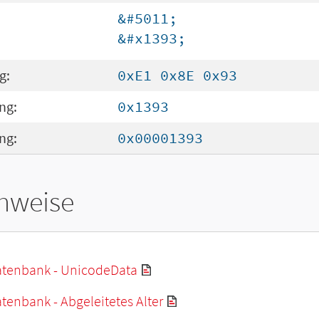
&#5011;
&#x1393;
g:
0xE1 0x8E 0x93
ng:
0x1393
ng:
0x00001393
hweise
tenbank - UnicodeData
enbank - Abgeleitetes Alter