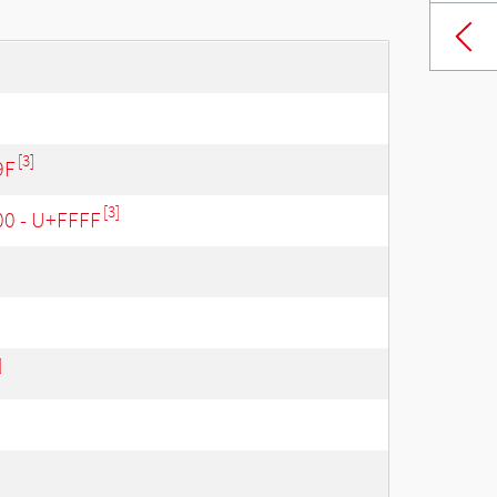
[3]
9F
[3]
00 - U+FFFF
]