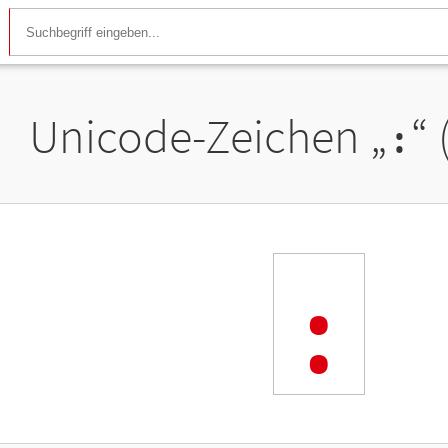
Unicode-Zeichen „
᎓
“
᎓