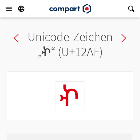
Unicode-Zeichen
Previous char
Ne
„
ኯ
“ (U+12AF)
ኯ