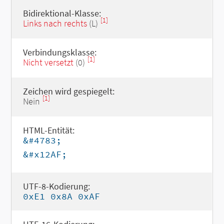
Bidirektional-Klasse:
[1]
Links nach rechts
(L)
Verbindungsklasse:
[1]
Nicht versetzt
(0)
Zeichen wird gespiegelt:
[1]
Nein
HTML-Entität:
&#4783;
&#x12AF;
UTF-8-Kodierung:
0xE1 0x8A 0xAF