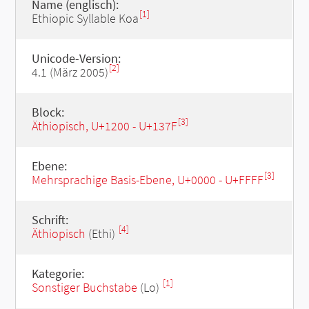
Name (englisch):
[1]
Ethiopic Syllable Koa
Unicode-Version:
[2]
4.1 (März 2005)
Block:
[3]
Äthiopisch, U+1200 - U+137F
Ebene:
[3]
Mehrsprachige Basis-Ebene, U+0000 - U+FFFF
Schrift:
[4]
Äthiopisch
(Ethi)
Kategorie:
[1]
Sonstiger Buchstabe
(Lo)