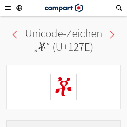
Unicode-Zeichen
Previous char
Ne
„
ቾ
“ (U+127E)
ቾ