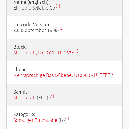
Name (englisch):
[1]
Ethiopic Syllable Co
Unicode-Version:
[2]
3.0 (September 1999)
Block:
[3]
Äthiopisch, U+1200 - U+137F
Ebene:
[3]
Mehrsprachige Basis-Ebene, U+0000 - U+FFFF
Schrift:
[4]
Äthiopisch
(Ethi)
Kategorie:
[1]
Sonstiger Buchstabe
(Lo)