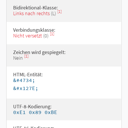
Bidirektional-Klasse:
[1]
Links nach rechts
(L)
Verbindungsklasse:
[1]
Nicht versetzt
(0)
Zeichen wird gespiegelt:
[1]
Nein
HTML-Entität:
&#4734;
&#x127E;
UTF-8-Kodierung:
0xE1 0x89 0xBE