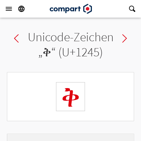
Unicode-Zeichen
Previous char
Ne
„
ቅ
“ (U+1245)
ቅ