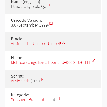
Name (englisch):
[1]
Ethiopic Syllable Qe
Unicode-Version:
[2]
3.0 (September 1999)
Block:
[3]
Äthiopisch, U+1200 - U+137F
Ebene:
[3]
Mehrsprachige Basis-Ebene, U+0000 - U+FFFF
Schrift:
[4]
Äthiopisch
(Ethi)
Kategorie:
[1]
Sonstiger Buchstabe
(Lo)