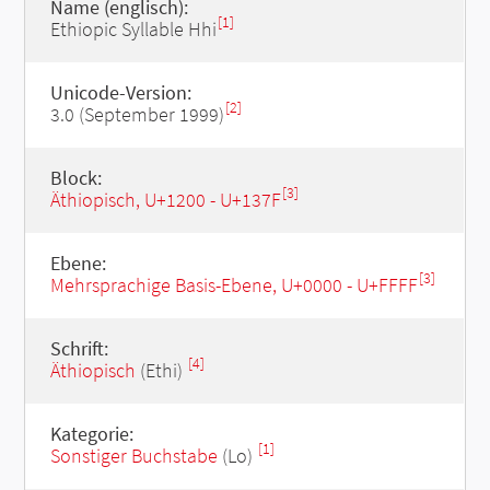
Name (englisch):
[1]
Ethiopic Syllable Hhi
Unicode-Version:
[2]
3.0 (September 1999)
Block:
[3]
Äthiopisch, U+1200 - U+137F
Ebene:
[3]
Mehrsprachige Basis-Ebene, U+0000 - U+FFFF
Schrift:
[4]
Äthiopisch
(Ethi)
Kategorie:
[1]
Sonstiger Buchstabe
(Lo)