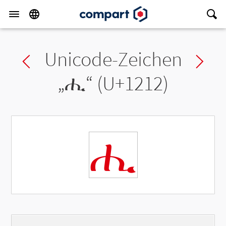
Unicode-Zeichen
Previous char
Ne
„
ሒ
“ (U+1212)
ሒ