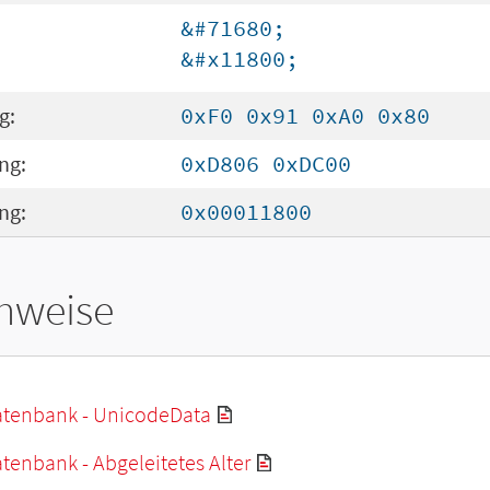
&#71680;
&#x11800;
g:
0xF0 0x91 0xA0 0x80
ng:
0xD806 0xDC00
ng:
0x00011800
hweise
tenbank - UnicodeData
enbank - Abgeleitetes Alter