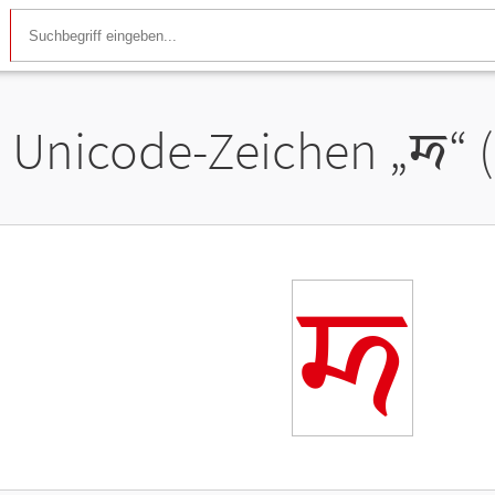
Unicode-Zeichen „
𑠀
“ 
𑠀