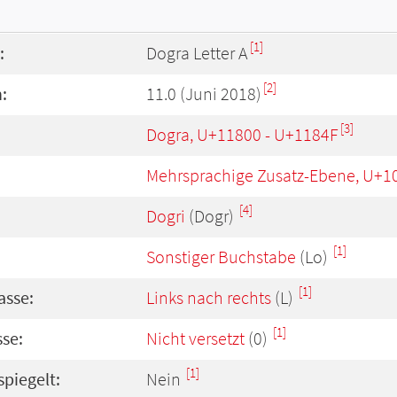
[1]
:
Dogra Letter A
[2]
:
11.0 (Juni 2018)
[3]
Dogra, U+11800 - U+1184F
Mehrsprachige Zusatz-Ebene, U+1
[4]
Dogri
(Dogr)
[1]
Sonstiger Buchstabe
(Lo)
[1]
asse:
Links nach rechts
(L)
[1]
se:
Nicht versetzt
(0)
[1]
spiegelt:
Nein