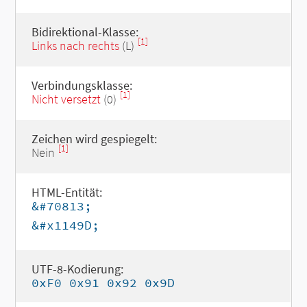
Bidirektional-Klasse:
[1]
Links nach rechts
(L)
Verbindungsklasse:
[1]
Nicht versetzt
(0)
Zeichen wird gespiegelt:
[1]
Nein
HTML-Entität:
&#70813;
&#x1149D;
UTF-8-Kodierung:
0xF0 0x91 0x92 0x9D