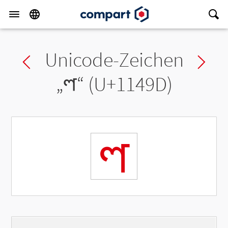
Unicode-Zeichen
Previous char
Ne
„
𑒝
“ (U+1149D)
𑒝