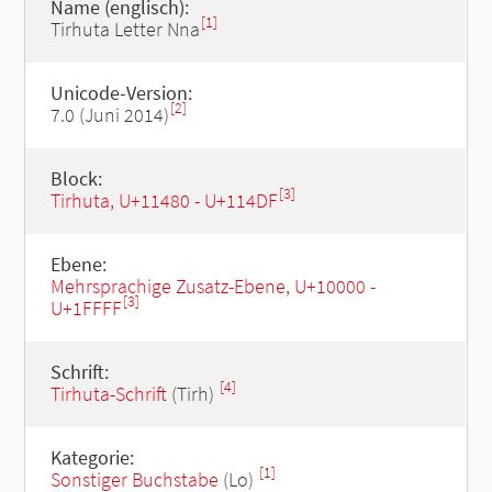
Name (englisch):
[1]
Tirhuta Letter Nna
Unicode-Version:
[2]
7.0 (Juni 2014)
Block:
[3]
Tirhuta, U+11480 - U+114DF
Ebene:
Mehrsprachige Zusatz-Ebene, U+10000 -
[3]
U+1FFFF
Schrift:
[4]
Tirhuta-Schrift
(Tirh)
Kategorie:
[1]
Sonstiger Buchstabe
(Lo)