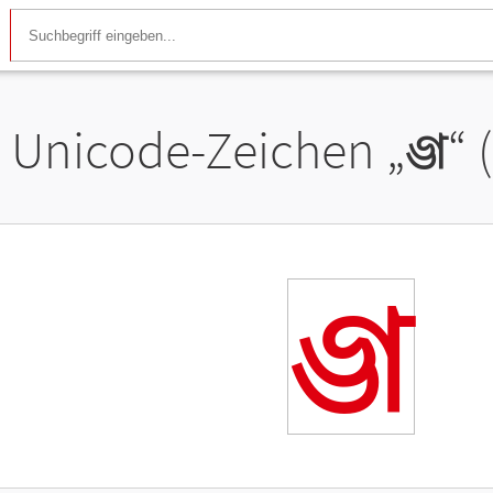
Unicode-Zeichen „
𑒄
“ 
𑒄