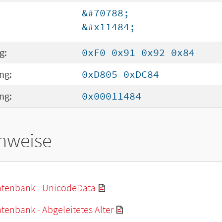
&#70788;
&#x11484;
g:
0xF0 0x91 0x92 0x84
ng:
0xD805 0xDC84
ng:
0x00011484
hweise
tenbank - UnicodeData
enbank - Abgeleitetes Alter