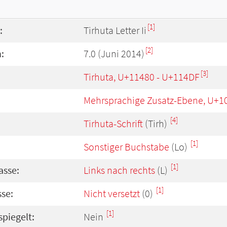
[1]
:
Tirhuta Letter Ii
[2]
:
7.0 (Juni 2014)
[3]
Tirhuta, U+11480 - U+114DF
Mehrsprachige Zusatz-Ebene, U+1
[4]
Tirhuta-Schrift
(Tirh)
[1]
Sonstiger Buchstabe
(Lo)
[1]
asse:
Links nach rechts
(L)
[1]
se:
Nicht versetzt
(0)
[1]
spiegelt:
Nein