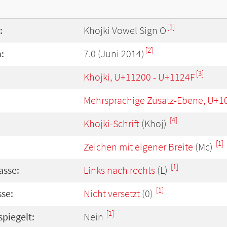
[1]
:
Khojki Vowel Sign O
[2]
:
7.0 (Juni 2014)
[3]
Khojki, U+11200 - U+1124F
Mehrsprachige Zusatz-Ebene, U+1
[4]
Khojki-Schrift
(Khoj)
[1]
Zeichen mit eigener Breite
(Mc)
[1]
asse:
Links nach rechts
(L)
[1]
se:
Nicht versetzt
(0)
[1]
spiegelt:
Nein