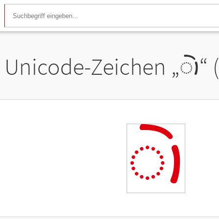
Unicode-Zeichen „
𑈲
“
𑈲