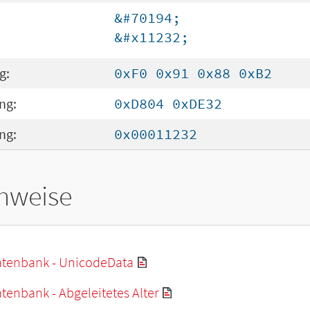
&#70194;
&#x11232;
g:
0xF0 0x91 0x88 0xB2
ng:
0xD804 0xDE32
ng:
0x00011232
hweise
tenbank - UnicodeData
enbank - Abgeleitetes Alter