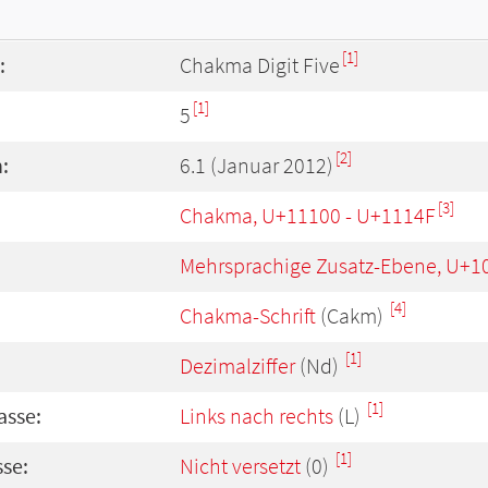
[1]
:
Chakma Digit Five
[1]
5
[2]
:
6.1 (Januar 2012)
[3]
Chakma, U+11100 - U+1114F
Mehrsprachige Zusatz-Ebene, U+1
[4]
Chakma-Schrift
(Cakm)
[1]
Dezimalziffer
(Nd)
[1]
asse:
Links nach rechts
(L)
[1]
se:
Nicht versetzt
(0)