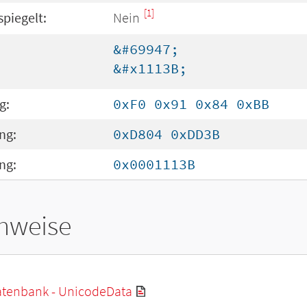
[1]
spiegelt:
Nein
&#69947;
&#x1113B;
g:
0xF0 0x91 0x84 0xBB
ng:
0xD804 0xDD3B
ng:
0x0001113B
hweise
tenbank - UnicodeData