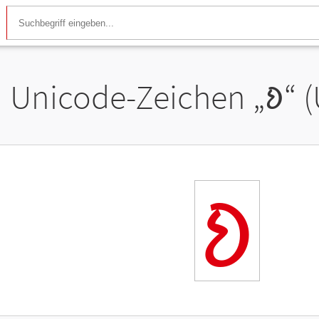
Unicode-Zeichen „
𑄻
“ 
𑄻