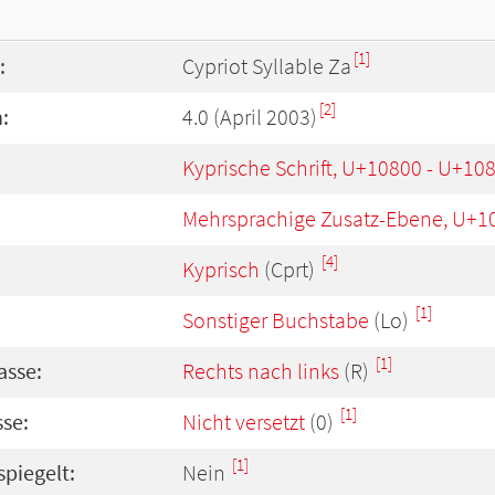
[1]
:
Cypriot Syllable Za
[2]
:
4.0 (April 2003)
Kyprische Schrift, U+10800 - U+10
Mehrsprachige Zusatz-Ebene, U+1
[4]
Kyprisch
(Cprt)
[1]
Sonstiger Buchstabe
(Lo)
[1]
asse:
Rechts nach links
(R)
[1]
se:
Nicht versetzt
(0)
[1]
spiegelt:
Nein