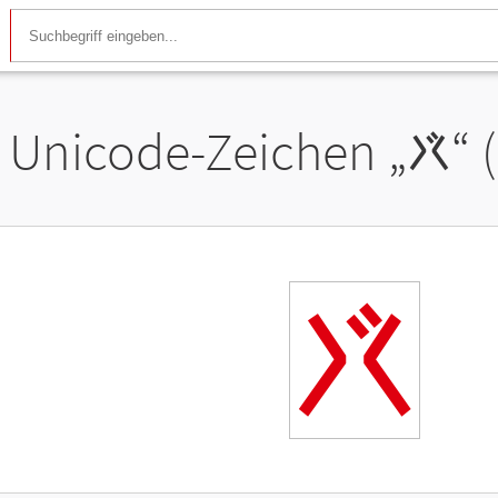
Unicode-Zeichen „
𐠼
“ 
𐠼