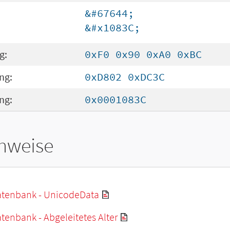
&#67644;
&#x1083C;
g:
0xF0 0x90 0xA0 0xBC
ng:
0xD802 0xDC3C
ng:
0x0001083C
hweise
tenbank - UnicodeData
enbank - Abgeleitetes Alter