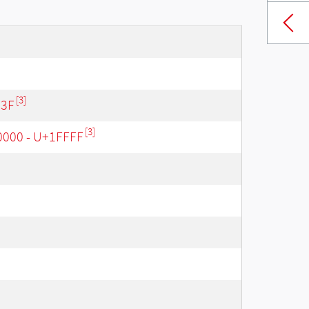
[3]
83F
[3]
0000 - U+1FFFF