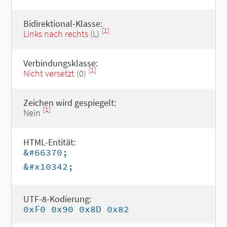
Bidirektional-Klasse:
[1]
Links nach rechts
(L)
Verbindungsklasse:
[1]
Nicht versetzt
(0)
Zeichen wird gespiegelt:
[1]
Nein
HTML-Entität:
&#66370;
&#x10342;
UTF-8-Kodierung:
0xF0 0x90 0x8D 0x82