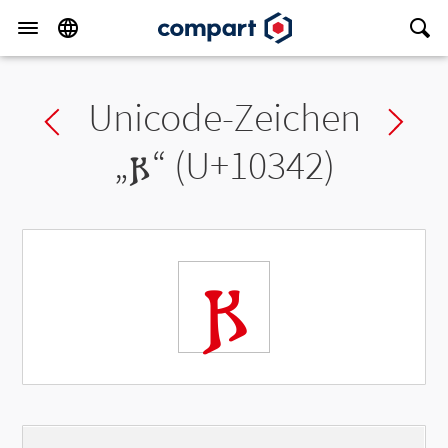
Unicode-Zeichen
Previous char
Ne
„
𐍂
“ (U+10342)
𐍂