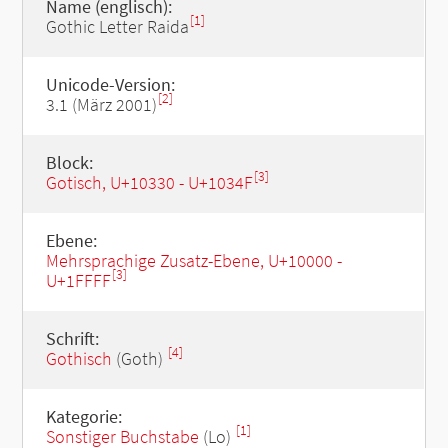
Name (englisch):
[1]
Gothic Letter Raida
Unicode-Version:
[2]
3.1 (März 2001)
Block:
[3]
Gotisch, U+10330 - U+1034F
Ebene:
Mehrsprachige Zusatz-Ebene, U+10000 -
[3]
U+1FFFF
Schrift:
[4]
Gothisch
(Goth)
Kategorie:
[1]
Sonstiger Buchstabe
(Lo)