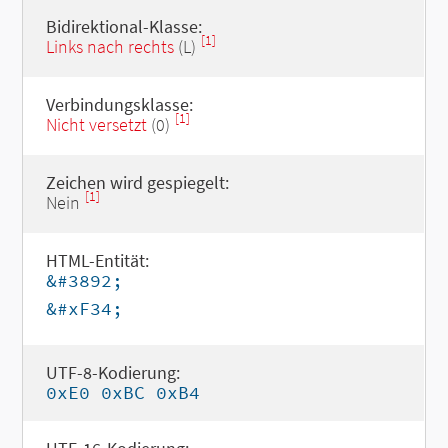
Bidirektional-Klasse:
[1]
Links nach rechts
(L)
Verbindungsklasse:
[1]
Nicht versetzt
(0)
Zeichen wird gespiegelt:
[1]
Nein
HTML-Entität:
&#3892;
&#xF34;
UTF-8-Kodierung:
0xE0 0xBC 0xB4