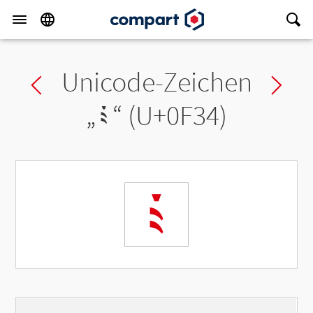
Unicode-Zeichen
Previous char
Ne
„
༴
“ (U+0F34)
༴