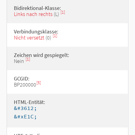
Bidirektional-Klasse:
[1]
Links nach rechts
(L)
Verbindungsklasse:
[1]
Nicht versetzt
(0)
Zeichen wird gespiegelt:
[1]
Nein
GCGID:
[5]
BP200000
HTML-Entität:
&#3612;
&#xE1C;