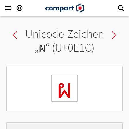
Unicode-Zeichen
Previous char
Ne
„
ผ
“ (U+0E1C)
ผ