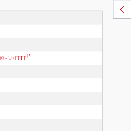
[3]
00 - U+FFFF