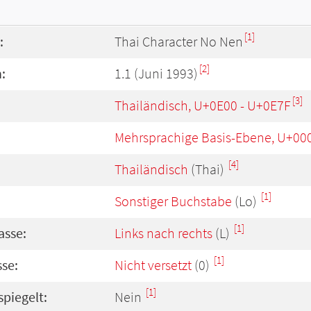
[1]
:
Thai Character No Nen
[2]
:
1.1 (Juni 1993)
[3]
Thailändisch, U+0E00 - U+0E7F
Mehrsprachige Basis-Ebene, U+00
[4]
Thailändisch
(Thai)
[1]
Sonstiger Buchstabe
(Lo)
[1]
asse:
Links nach rechts
(L)
[1]
se:
Nicht versetzt
(0)
[1]
spiegelt:
Nein