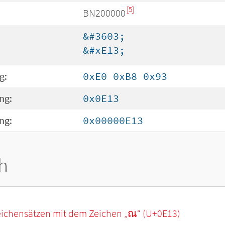
[5]
BN200000
&#3603;
&#xE13;
g:
0xE0 0xB8 0x93
ng:
0x0E13
ng:
0x00000E13
h
eichensätzen mit dem Zeichen „
ณ
“ (U+0E13)