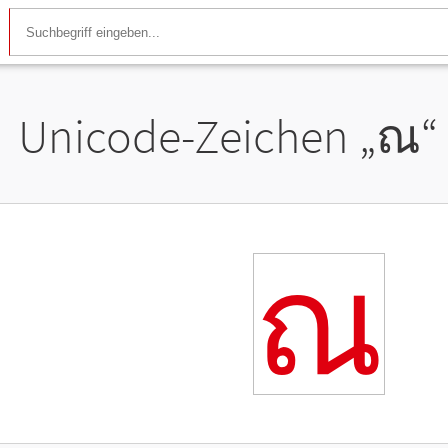
Unicode-Zeichen „
ณ
“
ณ